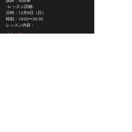
講師：寺田翠
-レッスン詳細-
日時：12月6日（日）
時刻：19:00〜20:30
レッスン内容：
続きを読む >>
チケット詳細
販売終了
チケットの種類
オンラインレッスン
価格
￥1,500
消費税込み
+チケット手数料￥38