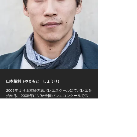
山本勝利（やまもと しょうり）
2003年より山本紗内恵バレエスクールにてバレエを
始める。2008年にNBA全国バレエコンクールでス
カラシップを受賞、ハンガリー国立バレエ学校へ留
学。在学中にローザンヌ国際コンクールに出場。同
校を卒業後、チェコ国立ブルノ歌劇場に入団。2013
年にドイツのキール州立劇場に移籍し2017年からは
アウグスブルグ州立劇場に移籍。エリック・ゴーテ
ィエから当時のバレエ団での公演後に誘いを受け
2020年よりシュツットガルトに拠点を置くゴーティ