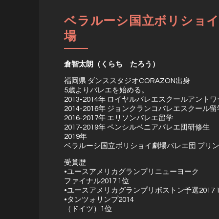
ベラルーシ国立ボリショ
場
倉智太朗（くらち たろう）
福岡県 ダンススタジオCORAZON出身
5歳よりバレエを始める。
2013-2014年 ロイヤルバレエスクールアント
2014-2016年 ジョンクランコバレエスクール留
2016-2017年 エリソンバレエ留学
2017-2019年 ペンシルベニアバレエ団研修生
2019年
ベラルーシ国立ボリショイ劇場バレエ団 プリ
受賞歴
•ユースアメリカグランプリニューヨーク
ファイナル2017 1位
•ユースアメリカグランプリボストン予選2017 
•タンツォリンプ2014
（ドイツ）1位