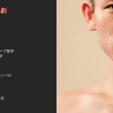
イ劇
ワープ留学
学
ンシパル
1位